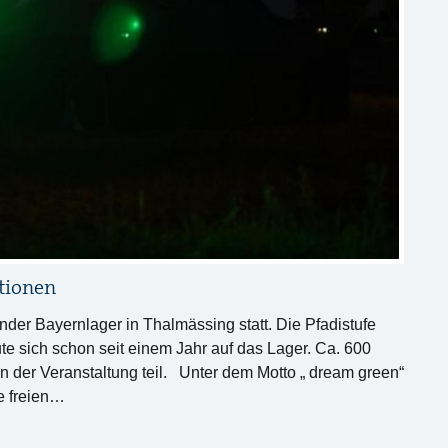
tionen
nder Bayernlager in Thalmässing statt. Die Pfadistufe
te sich schon seit einem Jahr auf das Lager. Ca. 600
der Veranstaltung teil. Unter dem Motto „ dream green“
e freien…