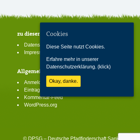
zu dieser Seite
Cookies
Datenschutzerklärung
Diese Seite nutzt Cookies.
Impressum
Erfahre mehr in unserer
Datenschutzerklärung. (klick)
Allgemeines
Okay, danke.
Anmelden
Eintrags-Feed
Kommentar-Feed
WordPress.org
©
DPSG – Deutsche Pfadfinderschaft Sankt Georg